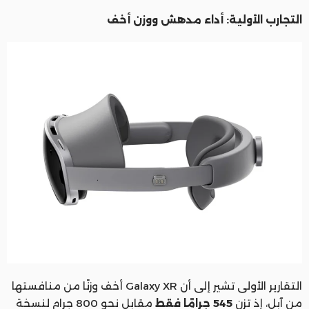
التجارب الأولية: أداء مدهش ووزن أخف
التقارير الأولى تشير إلى أن Galaxy XR أخف وزنًا من منافستها
من آبل، إذ تزن
545 جرامًا فقط
مقابل نحو 800 جرام لنسخة