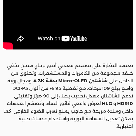
تعتمد النظارة على تصميم معدني أنيق بزجاجٍ منحنٍ يخفي
خلفه مجموعة من الكاميرات والمستشعرات. وتحتوي من
الداخل على
شاشتين Micro-OLED بدقة 4.3K
، ومجال رؤية
واسع يبلغ 109 درجات، مع تغطية 95 % من ألوان DCI-P3.
تدعم الشاشتان معدل تحديث يصل إلى 90 هرتز وتقنيتي
HDR10
و
HLG
لعرض واقعي فائق النقاء. وتُصمَّم العدسات
داخل وسادة مريحة مع حاجبٍ يمنع تسرب الضوء الخارجي، كما
يمكن تعديل المسافة البؤرية واستخدام عدسات طبية
اختيارية.