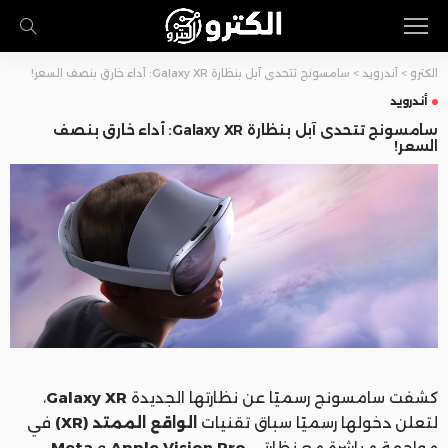
الكترو
>
أندرويد
>
سامسونج تتحدى آبل بنظارة Galaxy XR: أداء خارق بنصف السعر!
أندرويد
سامسونج تتحدى آبل بنظارة Galaxy XR: أداء خارق بنصف
السعر!
كشفت سامسونج رسميًا عن نظارتها الجديدة
Galaxy XR
،
لتعلن دخولها رسميًا سباق تقنيات
الواقع الممتد (XR)
في
مواجهة مباشرة مع نظارتي
Apple Vision Pro
و
Meta