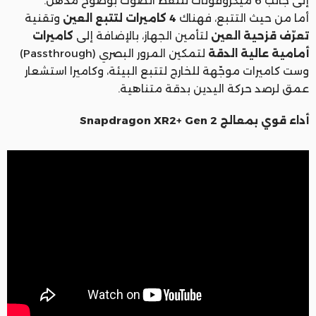
إلى جانب 6 ميكروفونات تلتقط الصوت بوضوح مذهل.
أما من حيث التتبع، فهناك
4 كاميرات لتتبع العين
وتقنية
تعرّف قزحية العين
لتأمين الجهاز، بالإضافة إلى
كاميرات
أمامية عالية الدقة
لتمكين المرور البصري (Passthrough)
وست كاميرات موجّهة للخارج لتتبع البيئة، وكاميرا استشعار
عمق لرصد حركة اليدين بدقة متناهية.
أداء قوي بمعالج Snapdragon XR2+ Gen 2