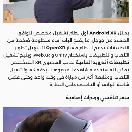
يمثل
Android XR
أول نظام تشغيل مخصص للواقع
الممتد من جوجل، ما يفتح الباب أمام منظومة ضخمة من
التطبيقات. يدعم النظام معيار
OpenXR
لتسهيل تطوير
الألعاب والتطبيقات باستخدام Unity و WebXR، ويتيح تشغيل
تطبيقات أندرويد العادية
بجانب المحتوى XR المتخصص.
يمكن للمستخدم مشاهدة الفيديوهات بدقة 4K، وتشغيل
الألعاب، ومتابعة أكثر من مباراة في وقت واحد، وحتى عكس
شاشة الهاتف أو الحاسوب داخل النظارة.
سعر تنافسي وميزات إضافية