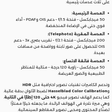
على ثلاث عدسات رئيسية:
العدسة الرئيسية:
50 ميجابكسل – فتحة f/1.5 – دعم OIS وPDAF – أداء
قوي حتى في الإضاءة المنخفضة.
العدسة المقربة (Telephoto):
200 ميجابكسل – فتحة f/2.1 – تقريب بصري 3x – دعم
OIS للحصول على صور ثابتة وواضحة من مسافات
بعيدة.
العدسة فائقة الاتساع:
50 ميجابكسل – زاوية 120 درجة – مثالية للمناظر
الطبيعية والصور العريضة.
وتدعم الكاميرات تقنيات تصوير احترافية مثل
HDR
و
Hasselblad Color Calibration
لضبط الألوان بدقة عالية.
كما يدعم الهاتف تصوير فيديو
4K حتى 120 إطارًا في الثانية
،
وهي ميزة نادرة في الهواتف الرائدة، ما يجعله خيارًا ممتازًا
لصنّاع المحتوى ومحبي تصوير المقاطع السينمائية.