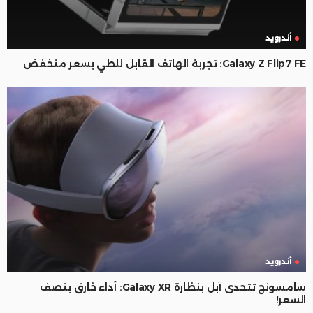
أندرويد
Galaxy Z Flip7 FE: تجربة الهاتف القابل للطي بسعر منخفض
أندرويد
سامسونج تتحدى آبل بنظارة Galaxy XR: أداء خارق بنصف
السعر!