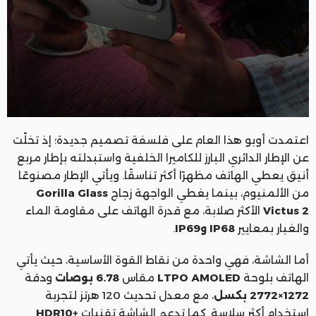
اعتمدت أوبو هذا العام على فلسفة تصميم جديدة؛ إذ تخلّت
عن الإطار الدائري البارز للكاميرا الخلفية واستبدلته بإطار مربع
أنيق يعطي الهاتف مظهرًا أكثر تناسقًا. ويأتي الإطار مصنوعًا
من الألمنيوم، بينما يغطي الواجهة زجاج
Gorilla Glass
Victus 2
الأكثر صلابة، مع قدرة الهاتف على مقاومة الماء
والغبار بمعايير
IP68 وIP69
.
أما الشاشة، فهي واحدة من نقاط القوة الأساسية، حيث يأتي
الهاتف بلوحة
LTPO AMOLED
مقاس
6.78 بوصات
ودقة
1272×2772 بكسل
، مع معدل تحديث 120 هرتز لتجربة
استخدام أكثر سلاسة. كما تدعم الشاشة تقنيات
+HDR10