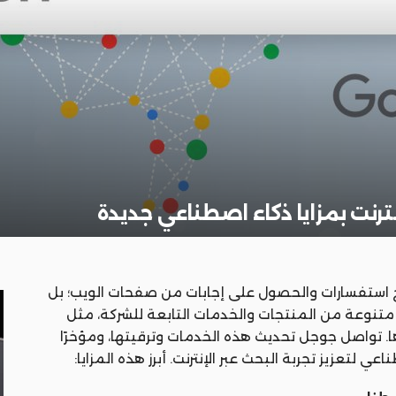
نترنت بمزايا ذكاء اصطناعي جديدة
 استفسارات والحصول على إجابات من صفحات الويب؛ بل
نوعة من المنتجات والخدمات التابعة للشركة، مثل
 وميزة “Circle to Search” وغيرها. تواصل جوجل تحديث هذه الخدمات وترقيتها، ومؤخرًا
 لتعزيز تجربة البحث عبر الإنترنت. أبرز هذه المزايا: