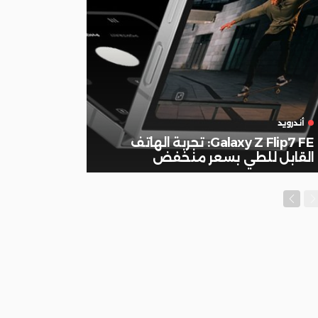
أندرويد
Galaxy Z Flip7 FE: تجربة الهاتف
القابل للطي بسعر منخفض