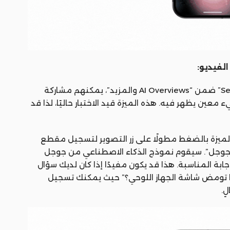
للمستخدمين المسجلين في تجربة “Search Labs” ضمن “AI Overviews والمزيد”، يمكنهم مشاركة
 يظهر فيه. هذه الميزة قيد الاختبار حاليًا، لذا قد
لميزة بالضغط مطولًا على زر التصوير لتسجيل مقطع
 جوجل”. سيقوم نموذج الذكاء الاصطناعي من جوجل
ابة المناسبة. هذا قد يكون مفيدًا إذا كان لديك سؤال
 تومض شاشة الجهاز اللوحي؟” حيث يمكنك تسجيل
ٍ.