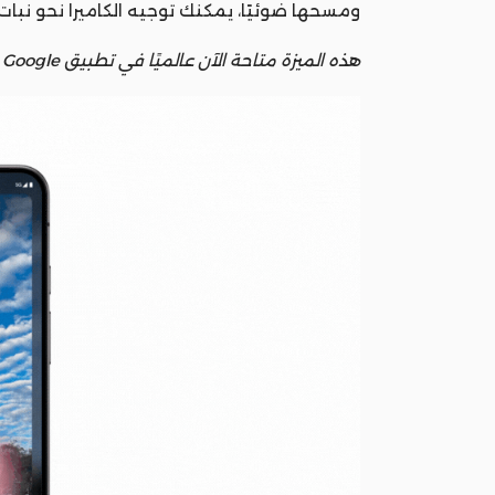
ومسحها ضوئيًا، يمكنك توجيه الكاميرا نحو نبا
هذه الميزة متاحة الآن عالميًا في تطبيق Google على نظامي أندرويد وiOS للاستفسارات باللغة الإنجليزية.