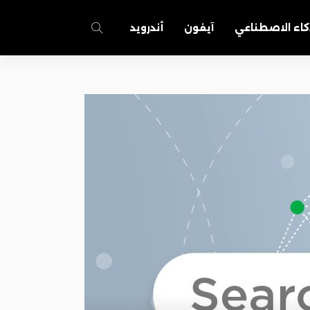
كاء الاصطناعي
آيفون
أندرويد